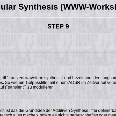
ular Synthesis (WWW-Works
STEP 9
 Begriff "transient waveform synthesis" und bezeichnet den la
So wie ein Tiefpassfilter mit einem ADSR im Zeitverlauf verän
 ("transient") zu modulieren.
h ist das die Grundidee der Additiven Synthese : frei definier
etisch alles machen, sofern es nichts geräuschhaftes oder meta